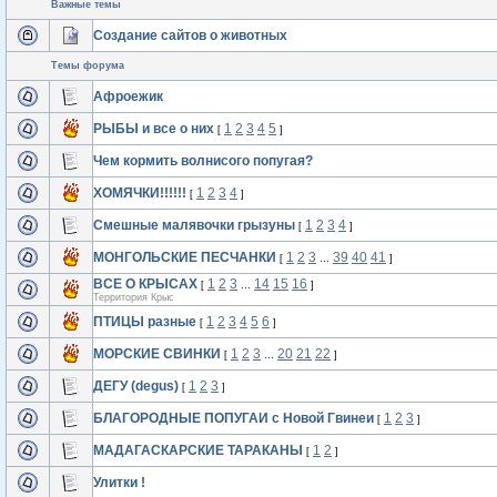
Важные темы
Создание сайтов о животных
Темы форума
Афроежик
РЫБЫ и все о них
1
2
3
4
5
[
]
Чем кормить волнисого попугая?
ХОМЯЧКИ!!!!!!
1
2
3
4
[
]
Смешные малявочки грызуны
1
2
3
4
[
]
МОНГОЛЬСКИЕ ПЕСЧАНКИ
1
2
3
39
40
41
[
…
]
ВСЕ О КРЫСАХ
1
2
3
14
15
16
[
…
]
Территория Крыс
ПТИЦЫ разные
1
2
3
4
5
6
[
]
МОРСКИЕ СВИНКИ
1
2
3
20
21
22
[
…
]
ДЕГУ (degus)
1
2
3
[
]
БЛАГОРОДНЫЕ ПОПУГАИ с Новой Гвинеи
1
2
3
[
]
МАДАГАСКАРСКИЕ ТАРАКАНЫ
1
2
[
]
Улитки !