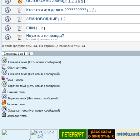
ОСТОРОЖНО ЗМЕИ))
1
2
3
4
5
[
]
Кто это и что делать??????????
1
2
[
]
ЗЕМНОВОДНЫЕ
1
2
[
]
ЕЖИ
1
2
[
]
Неужто это правда?
hjзовый фламинго в спб
В этом форуме тем:
34
. На странице показано тем:
34
.
1
Страница
1
из
1
Обычная тема (Есть новые сообщения)
Обычная тема
Обычная тема (Нет новых сообщений)
Тема - опрос
Горячая тема (Есть новые сообщения)
Важная тема
Горячая тема (Нет новых сообщений)
Горячая тема
Закрытая тема (Нет новых сообщений)
Закрытая тема