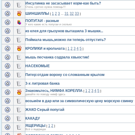
Инсулинка не засасывает корм-как быть?
Очень срочно нужна помощь!!!
ШИНШИЛЛЫ
1
2
3
31
32
33
[
…
]
ПОПУГАИ - разные
У кого какие есть попугаи и сколько
из клея для грызунов выташила 3 мышки...
Поймала мышь,можно ли теперь отпустить?
КРОЛИКИ и крольчата
1
2
3
4
5
[
]
мышь песчанка содрала хвыостик!
НАСЕКОМЫЕ
Питер:отдам ворону со сломанным крылом
3-х литровая банка
Знакомьтесь, НИМФА КОРЕЛЛА
1
2
3
4
5
[
]
давайте по поводу нимф здесь
возьмём в дар или за символическую цену морскую свинку
ЖАКО Серый попугай
КАКАДУ
ЯЩЕРИЦЫ
1
2
[
]
Всё о ящерицах