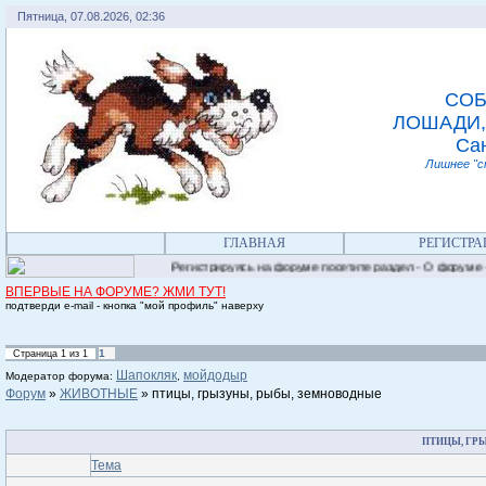
Пятница, 07.08.2026, 02:36
СОБ
ЛОШАДИ,
Сан
Лишнее "с
ГЛАВНАЯ
РЕГИСТРА
Регистрируясь на форуме посетите раздел - О форуме - Пр
ВПЕРВЫЕ НА ФОРУМЕ? ЖМИ ТУТ!
подтверди e-mail - кнопка "мой профиль" наверху
1
Страница
1
из
1
Шапокляк
мойдодыр
Модератор форума:
,
Форум
»
ЖИВОТНЫЕ
»
птицы, грызуны, рыбы, земноводные
ПТИЦЫ, ГР
Тема