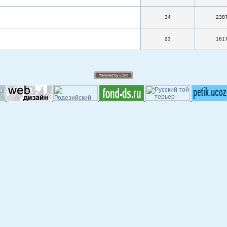
34
238
23
161