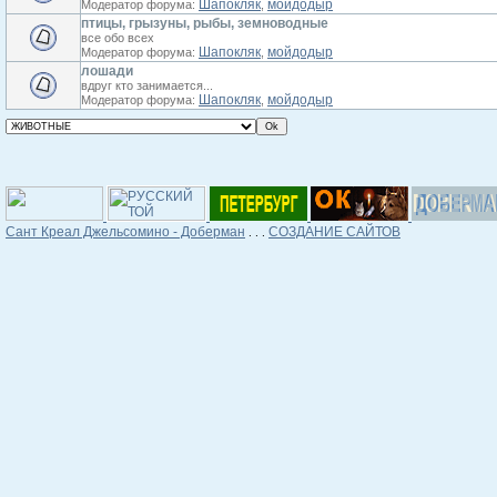
Шапокляк
мойдодыр
Модератор форума:
,
птицы, грызуны, рыбы, земноводные
все обо всех
Шапокляк
мойдодыр
Модератор форума:
,
лошади
вдруг кто занимается...
Шапокляк
мойдодыр
Модератор форума:
,
Сант Креал Джельсомино - Доберман
СОЗДАНИЕ САЙТОВ
. . .