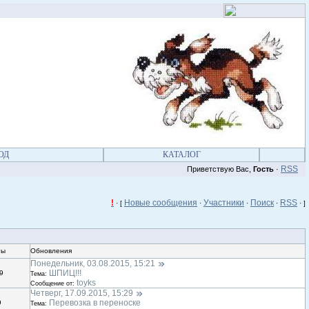
ОД
КАТАЛОГ
RSS
Приветствую Вас,
Гость
·
!
Новые сообщения
Участники
Поиск
RSS
· [
·
·
·
·
]
ты
Обновления
Понедельник, 03.08.2015, 15:21
ШПИЦ!!!
9
Тема:
toyks
Сообщение от:
Четверг, 17.09.2015, 15:29
Перевозка в переноске
9
Тема: