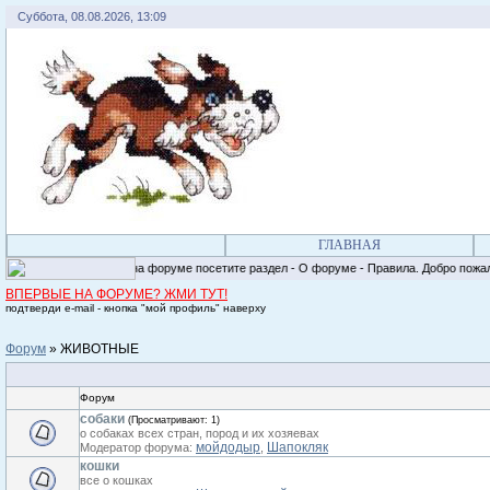
Суббота, 08.08.2026, 13:09
ГЛАВНАЯ
Регистрируясь на форуме посетите раздел - О форуме - Правила. Добро пожалов
ВПЕРВЫЕ НА ФОРУМЕ? ЖМИ ТУТ!
подтверди e-mail - кнопка "мой профиль" наверху
Форум
»
ЖИВОТНЫЕ
Форум
собаки
(Просматривают: 1)
о собаках всех стран, пород и их хозяевах
мойдодыр
Шапокляк
Модератор форума:
,
кошки
все о кошках