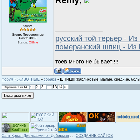
Remy
,
foreva
Group: Проверенные
русский той терьер - Из
Posts:
3889
Status:
Offline
померанский шпиц - Из 
тоев много не бывает!!!!
Форум
»
ЖИВОТНЫЕ
»
собаки
»
ШПИЦ!!!
(Карликовые, малые, средние, больш
2
3
13
14
»
1
Страница
1
из
14
…
Сант Креал Джельсомино - Доберман
СОЗДАНИЕ САЙТОВ
. . .