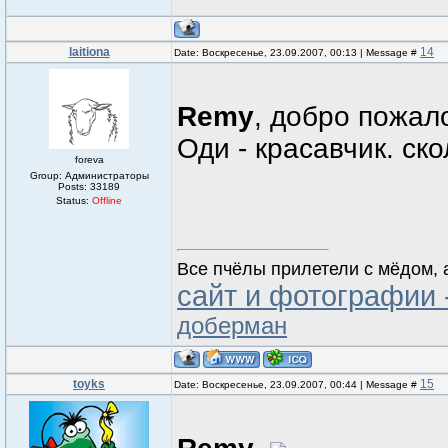
laitiona
14
Date: Воскресенье, 23.09.2007, 00:13 | Message #
Remy
, добро пожал
Оди - красавчик. ск
foreva
Group: Администраторы
Posts:
33189
Status:
Offline
Все пчёлы прилетели с мёдом, а
сайт и фотографии 
доберман
toyks
15
Date: Воскресенье, 23.09.2007, 00:44 | Message #