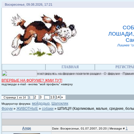
Воскресенье, 09.08.2026, 17:21
СОБ
ЛОШАДИ,
Сан
Лишнее "с
ГЛАВНАЯ
РЕГИСТРА
Регистрируясь на форуме посетите раздел - О форуме - Правила. Добро 
ВПЕРВЫЕ НА ФОРУМЕ? ЖМИ ТУТ!
подтверди e-mail - кнопка "мой профиль" наверху
2
3
13
14
»
1
Страница
1
из
14
…
мойдодыр
Шапокляк
Модератор форума:
,
Форум
»
ЖИВОТНЫЕ
»
собаки
»
ШПИЦ!!!
(Карликовые, малые, средние, больш
Ange
1
Date: Воскресенье, 01.07.2007, 20:20 | Message #