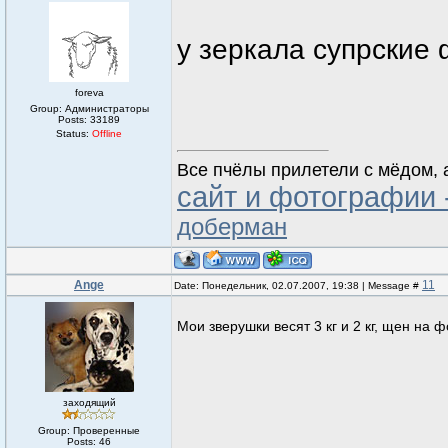
у зеркала супрские ф
foreva
Group: Администраторы
Posts:
33189
Status:
Offline
Все пчёлы прилетели с мёдом, а
сайт и фотографии 
доберман
Ange
11
Date: Понедельник, 02.07.2007, 19:38 | Message #
Мои зверушки весят 3 кг и 2 кг, щен на ф
заходящий
Group: Проверенные
Posts:
46