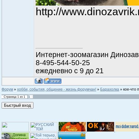
http://www.dinozavrik.
Интернет-зоомагазин Динозав
8-495-544-50-25
ежедневно с 9 до 21
Форум
»
хобби, события, общение - жизнь форумчан!
»
Барахолка
»
кое-что 
1
Страница
1
из
1