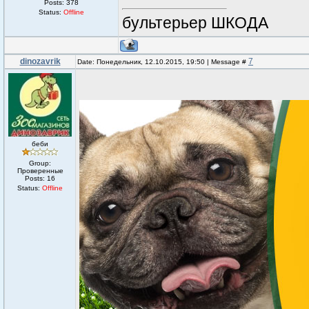
Posts:
378
Status:
Offline
бультерьер ШКОДА
dinozavrik
7
Date: Понедельник, 12.10.2015, 19:50 | Message #
беби
Group:
Проверенные
Posts:
16
Status:
Offline