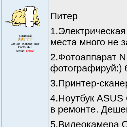
Питер
1.Электрическая 
активный
места много не з
Group: Проверенные
Posts:
378
Status:
Offline
2.Фотоаппарат N
фотографируй:) б
3.Принтер-скане
4.Ноутбук ASUS б
в ремонте. Деше
5.Видеокамера C