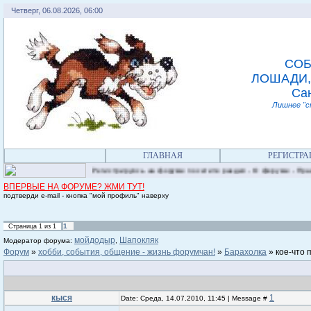
Четверг, 06.08.2026, 06:00
СОБ
ЛОШАДИ,
Сан
Лишнее "с
ГЛАВНАЯ
РЕГИСТРА
Регистрируясь на форуме посетите раздел - О форуме - Правила. Добр
ВПЕРВЫЕ НА ФОРУМЕ? ЖМИ ТУТ!
подтверди e-mail - кнопка "мой профиль" наверху
1
Страница
1
из
1
мойдодыр
Шапокляк
Модератор форума:
,
Форум
»
хобби, события, общение - жизнь форумчан!
»
Барахолка
»
кое-что 
кыся
1
Date: Среда, 14.07.2010, 11:45 | Message #