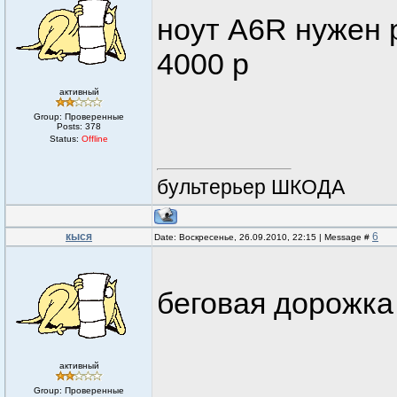
ноут A6R нужен 
4000 р
активный
Group: Проверенные
Posts:
378
Status:
Offline
бультерьер ШКОДА
кыся
6
Date: Воскресенье, 26.09.2010, 22:15 | Message #
беговая дорожка
активный
Group: Проверенные