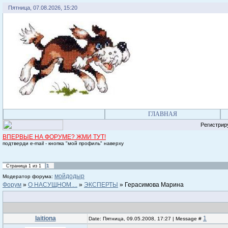
Пятница, 07.08.2026, 15:20
ГЛАВНАЯ
Регистрируясь 
ВПЕРВЫЕ НА ФОРУМЕ? ЖМИ ТУТ!
подтверди e-mail - кнопка "мой профиль" наверху
1
Страница
1
из
1
мойдодыр
Модератор форума:
Форум
»
О НАСУЩНОМ....
»
ЭКСПЕРТЫ
»
Герасимова Марина
laitiona
1
Date: Пятница, 09.05.2008, 17:27 | Message #