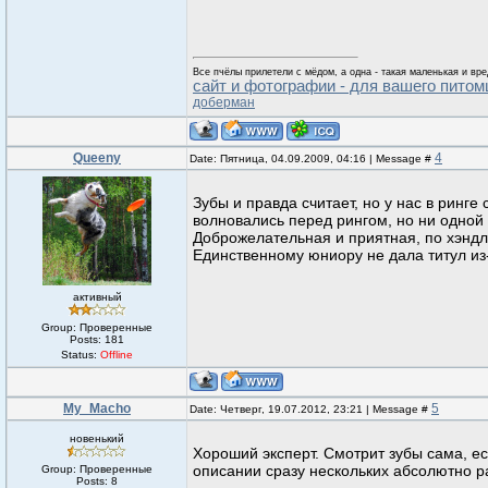
Все пчёлы прилетели с мёдом, а одна - такая маленькая и вре
сайт и фотографии - для вашего питом
доберман
Queeny
4
Date: Пятница, 04.09.2009, 04:16 | Message #
Зубы и правда считает, но у нас в ринг
волновались перед рингом, но ни одной
Доброжелательная и приятная, по хэндли
Единственному юниору не дала титул из
активный
Group: Проверенные
Posts:
181
Status:
Offline
My_Macho
5
Date: Четверг, 19.07.2012, 23:21 | Message #
новенький
Хороший эксперт. Смотрит зубы сама, есл
описании сразу нескольких абсолютно р
Group: Проверенные
Posts:
8