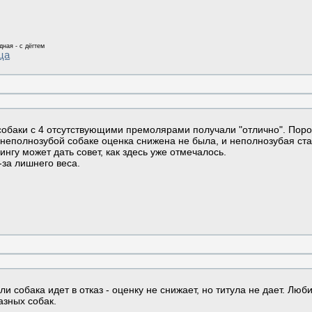
дная - с дёгтем
ца
е собаки с 4 отсутствующими премолярами получали "отлично". Поро
 неполнозубой собаке оценка снижена не была, и неполнозубая ст
нгу может дать совет, как здесь уже отмечалось.
-за лишнего веса.
и собака идет в отказ - оценку не снижает, но титула не дает. Люб
азных собак.