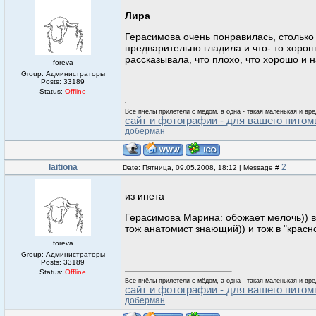
Лира
Герасимова очень понравилась, столько 
предварительно гладила и что- то хоро
рассказывала, что плохо, что хорошо и 
foreva
Group: Администраторы
Posts:
33189
Status:
Offline
Все пчёлы прилетели с мёдом, а одна - такая маленькая и вре
сайт и фотографии - для вашего питом
доберман
laitiona
2
Date: Пятница, 09.05.2008, 18:12 | Message #
из инета
Герасимова Марина: обожает мелочь)) в 
тож анатомист знающий)) и тож в "красн
foreva
Group: Администраторы
Posts:
33189
Status:
Offline
Все пчёлы прилетели с мёдом, а одна - такая маленькая и вре
сайт и фотографии - для вашего питом
доберман