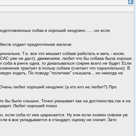
готовленных собак и хороший хендлинг........но если
 бесте отдает предпочтение мелочи
ональна. Т.е. все что мешает собаке работать и жить - косяк.
о САС уже не даст), движениям, любит что бы собака была хорошо
 соба в ринге одна, то докапываться сокрее всего не будет. Если
сомнение трактует в пользу собаки (считает что параллельно). В
хмуро ходить. По поводу "политики" слышала... но никогда не
 Очень любит хороший хендлинг (а кто его не любит?) Про
о бы было слышно. Точно указывает как на достоинства,так и на
 шарит. Любит хороший показ
ко, если соба от нее шарахается. Ну или если хозяин совсем уж
сли в все укладывается в стандарт, оценку не снизит. Зато