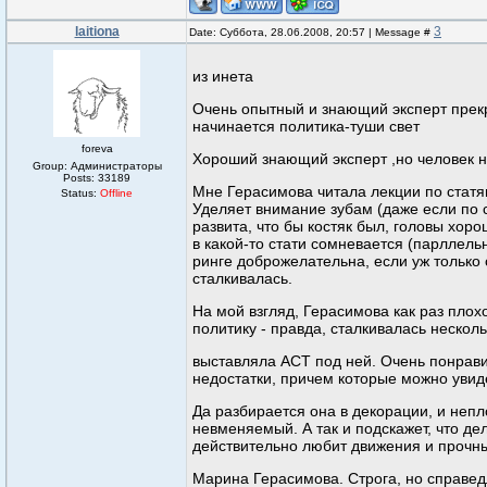
laitiona
3
Date: Суббота, 28.06.2008, 20:57 | Message #
из инета
Очень опытный и знающий эксперт прекра
начинается политика-туши свет
foreva
Хороший знающий эксперт ,но человек н
Group: Администраторы
Posts:
33189
Мне Герасимова читала лекции по статям
Status:
Offline
Уделяет внимание зубам (даже если по с
развита, что бы костяк был, головы хоро
в какой-то стати сомневается (парллель
ринге доброжелательна, если уж только с
сталкивалась.
На мой взгляд, Герасимова как раз плох
политику - правда, сталкивалась несколь
выставляла АСТ под ней. Очень понравил
недостатки, причем которые можно увиде
Да разбирается она в декорации, и непл
невменяемый. А так и подскажет, что дел
действительно любит движения и прочны
Марина Герасимова. Строга, но справедл