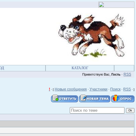
ОД
КАТАЛОГ
RSS
Приветствую Вас,
Гость
·
!
Новые сообщения
Участники
Поиск
RSS
· [
·
·
·
·
]