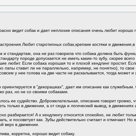
сно видит собак и дает неплохие описания очень любит хорошо под
астроения.Любит старотипных собак,крепкие костяки и движения,в
 и стандартам, она не раз говорила что собака должна быть функци
тандарту породе допускается не иметь какие-то зубу, скорее всег
шие любит. Если собака хорошая то и плохой хендлинг простит. Если
но лапы ставит ли не параллельно, например, не понятно), то свое 
овсем у нее голова на две части не раскалывается, тогда может и 
о ориентируется в "декорашках", дает им описание как служебным.
ко раз, но не со своими собаками.
ось ее судейство. Доброжелательная, описание говорит громко, чт
ть только в движении, а от сюда и логический вывод, в движениях
охо разбирается! А к хендлингу относится спокойно, не любит толь
ать, и посоветует как. Зубы действительно считает и отмечает. Но е
й верх в движении.
ива, корретна, хорошо видит собаку.