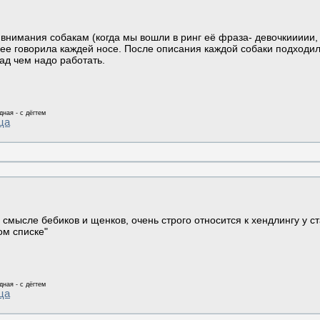
внимания собакам (когда мы вошли в ринг её фраза- девочкиииии, 
шее говорила каждей носе. После описания каждой собаки подходил
над чем надо работать.
дная - с дёгтем
ца
смысле бебиков и щенков, очень строго относится к хендлингу у ст
ом списке"
дная - с дёгтем
ца