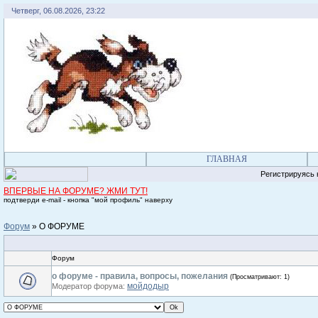
Четверг, 06.08.2026, 23:22
ГЛАВНАЯ
Регистрируясь на 
ВПЕРВЫЕ НА ФОРУМЕ? ЖМИ ТУТ!
подтверди e-mail - кнопка "мой профиль" наверху
Форум
»
О ФОРУМЕ
Форум
о форуме - правила, вопросы, пожелания
(Просматривают: 1)
мойдодыр
Модератор форума: