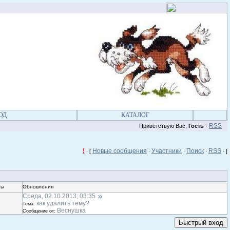
ОД
КАТАЛОГ
RSS
Приветствую Вас,
Гость
·
!
Новые сообщения
Участники
Поиск
RSS
· [
·
·
·
·
]
ты
Обновления
Среда, 02.10.2013, 03:35
как удалить тему?
Тема:
Веснушка
Сообщение от: