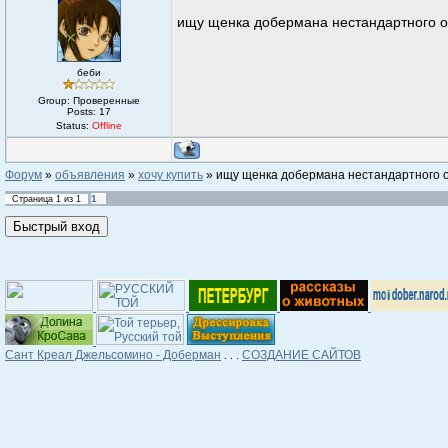
ищу щенка добермана нестандартного о
беби
Group: Проверенные
Posts:
17
Status:
Offline
Форум
»
объявления
»
хочу купить
»
ищу щенка добермана нестандартного 
1
Страница
1
из
1
Сант Креал Джельсомино - Доберман
СОЗДАНИЕ САЙТОВ
. . .