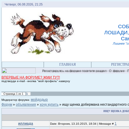
Четверг, 06.08.2026, 21:25
СОБ
ЛОШАДИ,
Сан
Лишнее "с
ГЛАВНАЯ
РЕГИСТРА
Регистрируясь на форуме посетите раздел - О форуме - Прав
ВПЕРВЫЕ НА ФОРУМЕ? ЖМИ ТУТ!
подтверди e-mail - кнопка "мой профиль" наверху
1
Страница
1
из
1
мойдодыр
Модератор форума:
Форум
»
объявления
»
хочу купить
»
ищу щенка добермана нестандартного 
ИЩУ ЩЕНКА ДОБ
иллиада
1
Date: Вторник, 13.10.2015, 18:34 | Message #