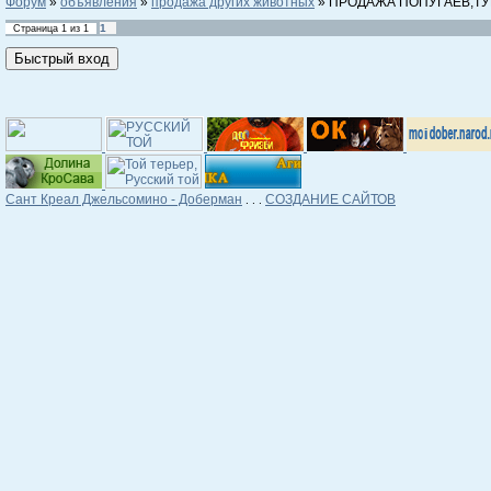
Форум
»
объявления
»
продажа других животных
»
ПРОДАЖА ПОПУГАЕВ,ТУК
1
Страница
1
из
1
Сант Креал Джельсомино - Доберман
СОЗДАНИЕ САЙТОВ
. . .