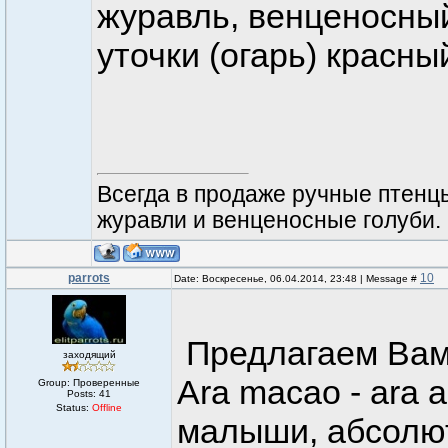
журавль, венценосный
уточки (огарь) красн
Всегда в продаже ручные птенцы
журавли и венценосные голуби. 8-
parrots
10
Date: Воскресенье, 06.04.2014, 23:48 | Message #
Предлагаем Вам 
заходящий
Ara macao - ara 
Group: Проверенные
Posts:
41
Status:
Offline
малыши, абсолют