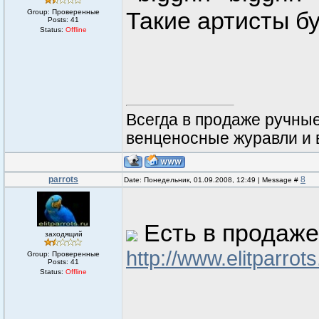
Такие артисты бу
Group: Проверенные
Posts:
41
Status:
Offline
Всегда в продаже ручные 
венценосные журавли и ве
parrots
8
Date: Понедельник, 01.09.2008, 12:49 | Message #
Есть в продаже
заходящий
http://www.elitparrot
Group: Проверенные
Posts:
41
Status:
Offline