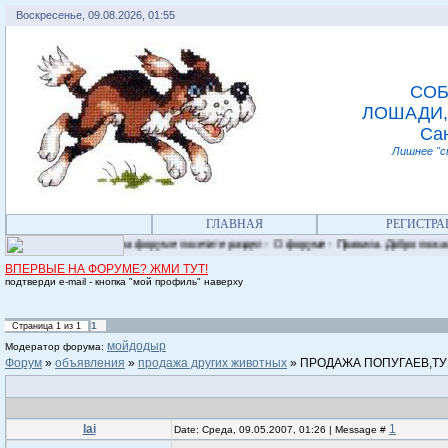
Воскресенье, 09.08.2026, 01:55
СОБ
ЛОШАДИ,
Сан
Лишнее "с
ГЛАВНАЯ
РЕГИСТРА
стрируясь на форуме посетите раздел - О форуме - Правила. Добро пожаловать.
ВПЕРВЫЕ НА ФОРУМЕ? ЖМИ ТУТ!
подтверди e-mail - кнопка "мой профиль" наверху
1
Страница
1
из
1
мойдодыр
Модератор форума:
Форум
»
объявления
»
продажа других животных
»
ПРОДАЖА ПОПУГАЕВ,ТУК
lai
1
Date: Среда, 09.05.2007, 01:26 | Message #