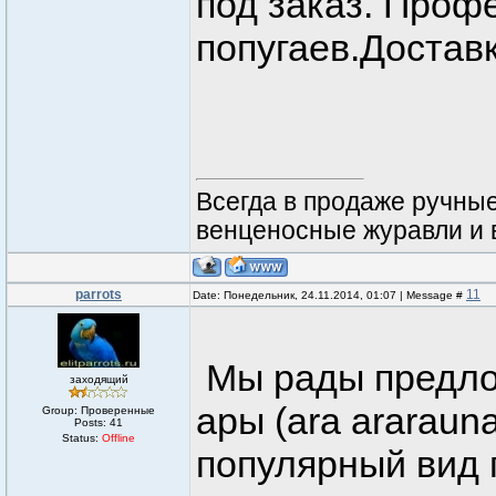
под заказ. Проф
попугаев.Достав
Всегда в продаже ручные 
венценосные журавли и ве
parrots
11
Date: Понедельник, 24.11.2014, 01:07 | Message #
Мы рады предлож
заходящий
ары (ara ararau
Group: Проверенные
Posts:
41
Status:
Offline
популярный вид 