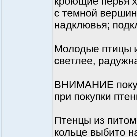
кроющие перья х
с темной вершин
надклювья; подк
Молодые птицы и
светлее, радужна
ВНИМАНИЕ поку
при покупки птен
Птенцы из пито
кольце выбито н