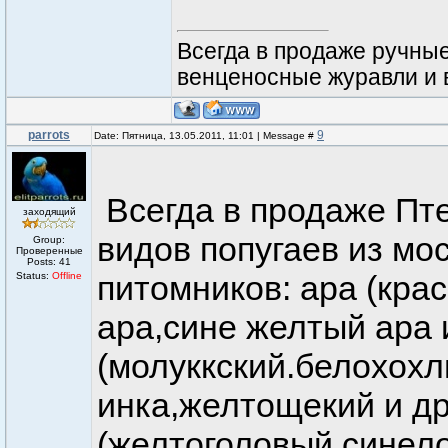
Всегда в продаже ручные 
венценосные журавли и ве
parrots
9
Date: Пятница, 13.05.2011, 11:01 | Message #
Всегда в продаже Пт
заходящий
видов попугаев из мо
Group:
Проверенные
Posts:
41
питомников: ара (кра
Status:
Offline
ара,сине желтый ара 
(молуккский.белохох
инка,желтощекий и др
(желтоголовый,синел